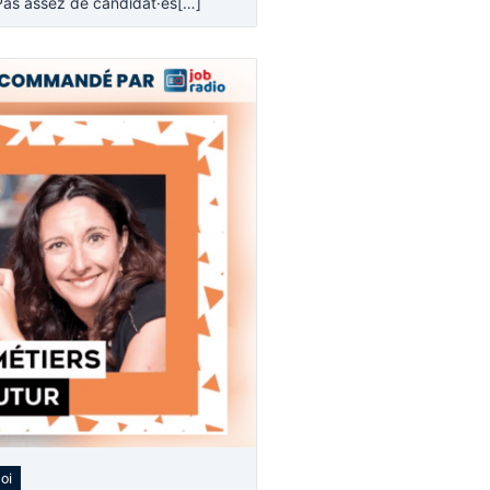
Pas assez de candidat·es[…]
oi