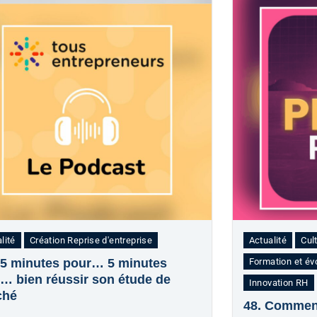
lité
Création Reprise d'entreprise
Actualité
Cul
 5 minutes pour… 5 minutes
Formation et év
… bien réussir son étude de
Innovation RH
ché
48. Comment