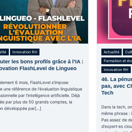
lité
Innovation RH
Actualité
Cul
uter les bons profils grâce à l’IA :
Formation et év
novation FlashLevel de Lingueo
Innovation RH
46. La pénur
ulement 6 mois, FlashLevel s'impose
pas, avec C
 une référence de l'évaluation linguistique
Tech
sionnelle par l'intelligence artificielle. Déjà
ée par plus de 50 grands comptes, la
Dans la tech, o
ion développée par[…]
même phrase : il
Pas assez de d
d’expert·es clou