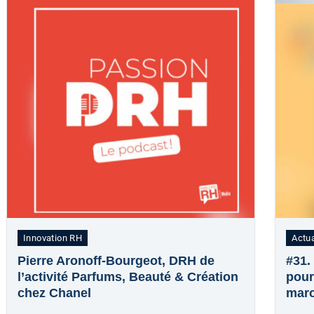
Innovation RH
Actua
Pierre Aronoff-Bourgeot, DRH de
#31.
l’activité Parfums, Beauté & Création
pour
chez Chanel
mar