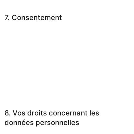
Finalité en attente d’enquête
7. Consentement
Lorsque vous visitez notre site web pour la première fois, nous
vous montrerons une fenêtre contextuelle avec une explication
sur les cookies. Dès que vous cliquez sur « Enregistrer les
préférences » vous nous autorisez à utiliser les catégories de
cookies et d’extensions que vous avez sélectionnés dans la
fenêtre contextuelle, comme décrit dans la présente politique
de cookies. Vous pouvez désactiver l’utilisation des cookies via
votre navigateur, mais veuillez noter que notre site web pourrait
ne plus fonctionner correctement.
7.1 Gérez vos réglages de consentementFonctionnelToujours
activéStatisticsMarketing
8. Vos droits concernant les
données personnelles