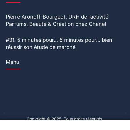
Pierre Aronoff-Bourgeot, DRH de l’activité
Parfums, Beauté & Création chez Chanel
#31. 5 minutes pour… 5 minutes pour… bien
réussir son étude de marché
Menu
Copyright © 2025. Tous droits réservés.
Ce site web utilise des cookies. En poursuivant votre navigation
Ce site web utilise des cookies. En poursuivant votre navigation