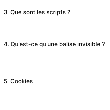
ultérieure.
3. Que sont les scripts ?
Un script est un élément de code utilisé pour que notre site web
fonctionne correctement et de manière interactive. Ce code est
exécuté sur notre serveur ou sur votre appareil.
4. Qu’est-ce qu’une balise invisible ?
Une balise invisible (ou balise web) est un petit morceau de
texte ou d’image invisible sur un site web, utilisé pour suivre le
trafic sur un site web. Pour ce faire, diverses données vous
concernant sont stockées à l’aide de balises invisibles.
5. Cookies
5.1 Cookies techniques ou fonctionnels
Certains cookies assurent le fonctionnement correct de
certaines parties du site web et la prise en compte de vos