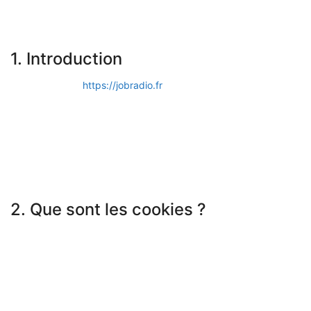
permanents légaux de l’Espace Économique Européen et de la
Suisse.
1. Introduction
Notre site web,
https://jobradio.fr
(ci-après : « le site web »)
utilise des cookies et autres technologies liées (par
simplification, toutes ces technologies sont désignées par le
terme « cookies »). Des cookies sont également placés par des
tierces parties que nous avons engagées. Dans le document ci-
dessous, nous vous informons de l’utilisation des cookies sur
notre site web.
2. Que sont les cookies ?
Un cookie est un petit fichier simple envoyé avec les pages de
ce site web et stocké par votre navigateur sur le disque dur de
votre ordinateur ou d’un autre appareil. Les informations qui y
sont stockées peuvent être renvoyées à nos serveurs ou aux
serveurs des tierces parties concernées lors d’une visite