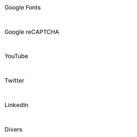
Google Fonts
Marketing/Suivi
Google reCAPTCHA
Marketing/Suivi
YouTube
Marketing/Suivi, Fonctionnel, Statistiques
Twitter
Fonctionnel, Marketing/Suivi
LinkedIn
Marketing/Suivi, Fonctionnel
Divers