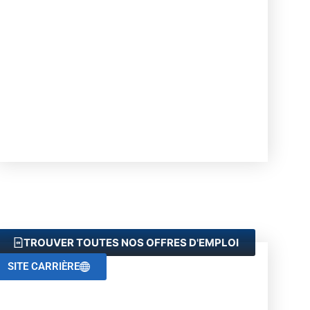
[00:07:37] : Possibilités d’évolution et décrocher
un CDI
[00:08:50] : Montée en compétence et diversité
des métiers
[00:09:14] : Management exigeant chez Verisure
[00:10:19] : Engagement pour le bien-être des
collaborateurs
[00:14:01] : L’éthique comme critère de
recrutement
TROUVER TOUTES NOS OFFRES D'EMPLOI
SITE CARRIÈRE