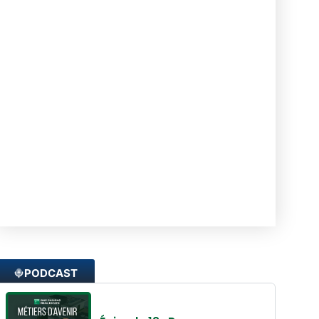
Année de création : 1988
Parité : NC
Chiffre d'affaires : 113,1M €(2022)
BNP Paribas REAL ESTATE est une branche de
la filiale BNP Paribas. La branche immobilière est
le leader européen des services immobiliers. La
filiale est présente dans 29 pays et compte plus
de 4500 collaborateurs. Elle est spécialisée
dans le secteur d’activité de la promotion
immobilière de bureaux.
PODCAST