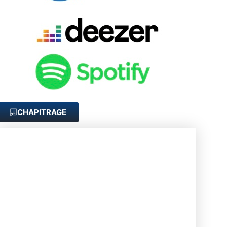
CHAPITRAGE
[00:00:35] : Activités de Verisure
[00:04:48] : Les différentes équipes de Verisure et
leurs rôles
[00:05:34] : L’engagement de Verisure en matière
d’embauche et de formation
[00:05:47] : Recrutement sur les métiers en
alternance
[00:06:54] : Formation et évolution des alternants