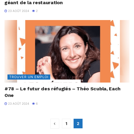
géant de la restauration
23 AOÛT 2024
2
TROUVER UN EMPLOI
#78 – Le futur des réfugiés – Théo Scubla, Each
One
23 AOÛT 2024
6
1
2