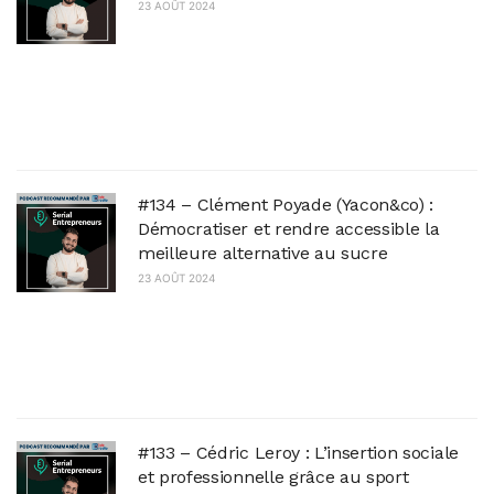
23 AOÛT 2024
De pompier à entrepreneur à succès, Yann
Darwin est l'invité de ce nouvel épisode
exclusivement disponible en audio (car
enregistré à distance). Dans cette
conversation, découvrez...
#134 – Clément Poyade (Yacon&co) :
Démocratiser et rendre accessible la
meilleure alternative au sucre
23 AOÛT 2024
Avez-vous déjà pensé à l'impact du sucre sur
votre santé ? Et si je vous disais qu'il existe une
alternative naturelle et saine qui pourrait
changer...
#133 – Cédric Leroy : L’insertion sociale
et professionnelle grâce au sport