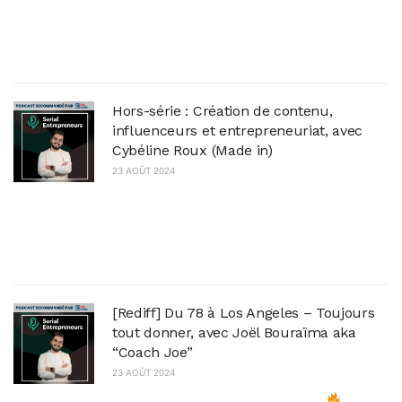
mannequin (notamment pour Cartier, Guerlain
et Lacoste) et la co-fondatrice de "L'éloge", un
média culturel sur Instagram dont la mission...
Hors-série : Création de contenu,
influenceurs et entrepreneuriat, avec
Cybéline Roux (Made in)
23 AOÛT 2024
Cette semaine, je discute création de contenu,
influenceurs et entrepreneuriat avec Cybéline
Roux, directrice générale adjointe de Made in,
une agence pionnière au Canada et en...
[Rediff] Du 78 à Los Angeles – Toujours
tout donner, avec Joël Bouraïma aka
“Coach Joe”
23 AOÛT 2024
Le shot de motivation de la semaine