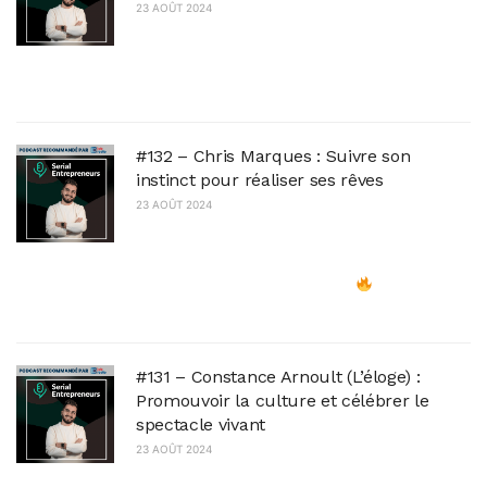
23 AOÛT 2024
Avez-vous déjà imaginé ce que la
détermination et la passion pouvaient
accomplir ?
#132 – Chris Marques : Suivre son
instinct pour réaliser ses rêves
23 AOÛT 2024
Dans ce nouvel épisode, partez à la rencontre
de Chris Marques, un danseur, chorégraphe et
entrepreneur hors du commun
Originaire
d'Alsace, Chris a grandi dans...
#131 – Constance Arnoult (L’éloge) :
Promouvoir la culture et célébrer le
spectacle vivant
23 AOÛT 2024
Elle est actrice ("Friendzone" sur Netflix),