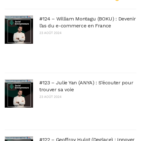
#124 – William Montagu (BOKU) : Devenir
l’as du e-commerce en France
23 AOÛT 2024
Plus 100 000 utilisateurs en moins de 2 ans et
plus de 380 000 000 de litres d'eau
économisés, William Montagu a créé BOKU, le
kit...
#123 – Julie Yan (ANYA) : S’écouter pour
trouver sa voie
23 AOÛT 2024
Originaire du Yunnan, Julie Yan est la co-
fondatrice d'ANYA, une marque de thé haut de
gamme et pas comme les autres...
#122 – Geoffroy Hulot (Deglace) : Innover