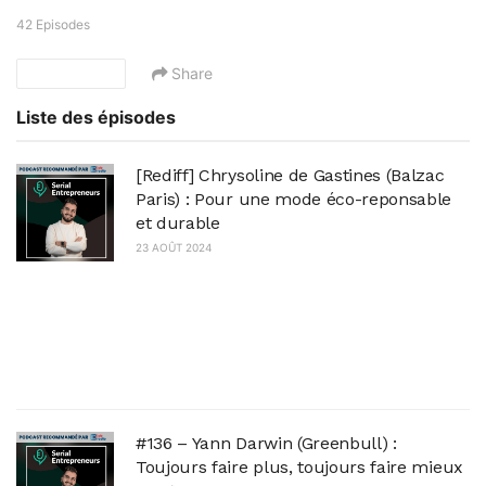
42 Episodes
Share
SUBSCRIBE
Liste des épisodes
[Rediff] Chrysoline de Gastines (Balzac
Paris) : Pour une mode éco-reponsable
et durable
23 AOÛT 2024
Rediffusion d'un super épisode avec
Chrysoline de Gastines, co-fondatrice de la
marque Balzac Paris. Épisode sorti le 19 février
2023, remasterisé en audio pour cette
rediffusion....
#136 – Yann Darwin (Greenbull) :
Toujours faire plus, toujours faire mieux