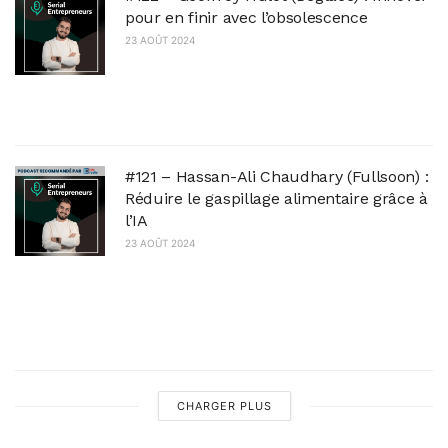
pour en finir avec l’obsolescence
23 AOÛT 2024
C'est le 4ème et dernier épisode de notre série
en collaboration avec Plug&Start et la
Technopole de l'Aube en Champagne.
#121 – Hassan-Ali Chaudhary (Fullsoon) :
Réduire le gaspillage alimentaire grâce à
l’IA
23 AOÛT 2024
Il a co-fondé Fullsoon avec ses deux soeurs :
Misba et Tayeba, il veut mettre fin au
gaspillage alimentaire et il fait partie de la
liste...
CHARGER PLUS