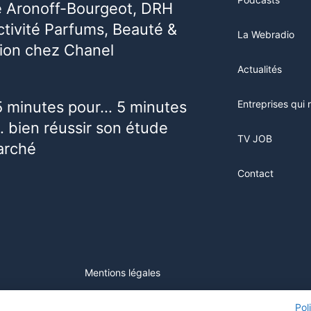
e Aronoff-Bourgeot, DRH
activité Parfums, Beauté &
La Webradio
ion chez Chanel
Actualités
5 minutes pour… 5 minutes
Entreprises qui 
 bien réussir son étude
TV JOB
arché
Contact
Mentions légales
ur ce site, vous consentez à l'utilisation de cookies. Visitez notre
Pol