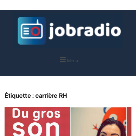
Menu
Étiquette :
carrière RH