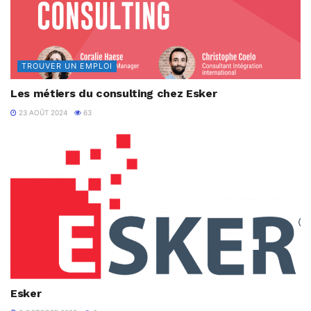
TROUVER UN EMPLOI
Les métiers du consulting chez Esker
23 AOÛT 2024
63
Esker