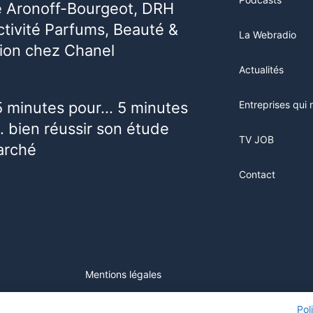
e Aronoff-Bourgeot, DRH
activité Parfums, Beauté &
La Webradio
ion chez Chanel
Actualités
5 minutes pour… 5 minutes
Entreprises qui 
 bien réussir son étude
TV JOB
arché
Contact
Mentions légales
ur ce site, vous consentez à l'utilisation de cookies. Visitez notre
Pol