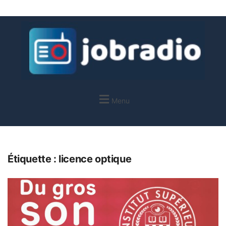
Menu
Étiquette :
licence optique