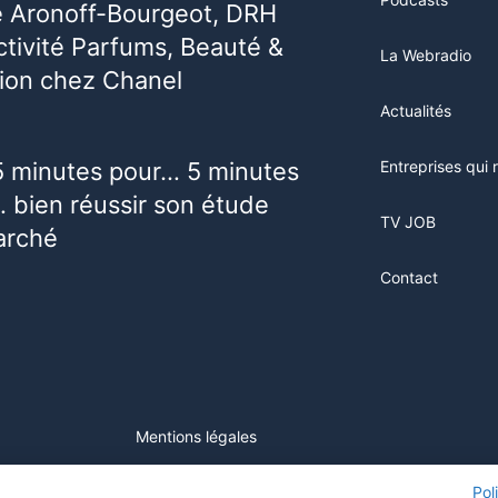
e Aronoff-Bourgeot, DRH
activité Parfums, Beauté &
La Webradio
ion chez Chanel
Actualités
5 minutes pour… 5 minutes
Entreprises qui 
 bien réussir son étude
TV JOB
arché
Contact
Mentions légales
ur ce site, vous consentez à l'utilisation de cookies. Visitez notre
Pol