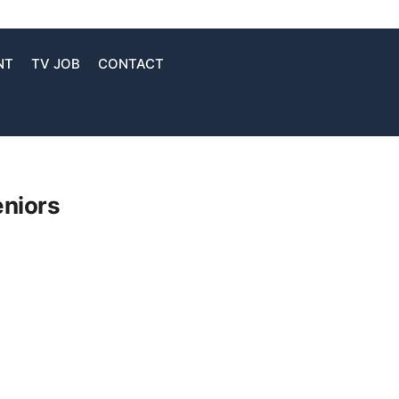
NT
TV JOB
CONTACT
eniors