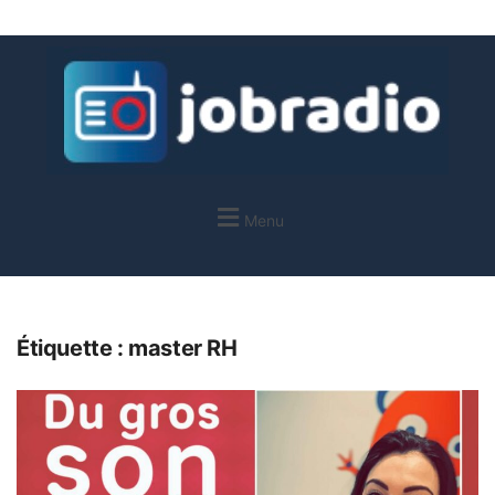
Menu
Étiquette :
master RH