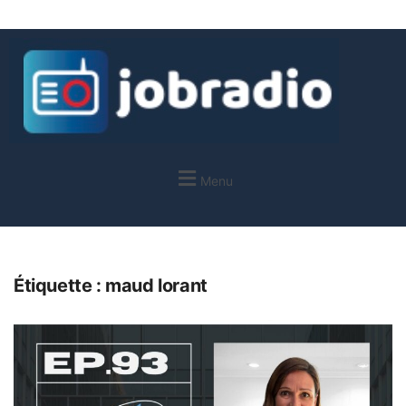
Menu
Étiquette :
maud lorant