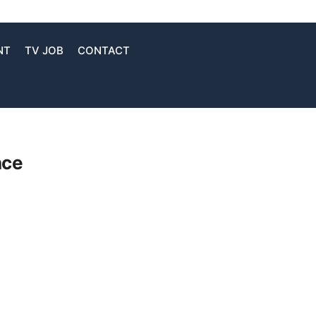
NT
TV JOB
CONTACT
nce