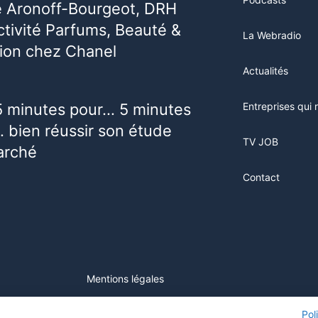
e Aronoff-Bourgeot, DRH
activité Parfums, Beauté &
La Webradio
ion chez Chanel
Actualités
5 minutes pour… 5 minutes
Entreprises qui 
 bien réussir son étude
TV JOB
arché
Contact
Mentions légales
ur ce site, vous consentez à l'utilisation de cookies. Visitez notre
Pol