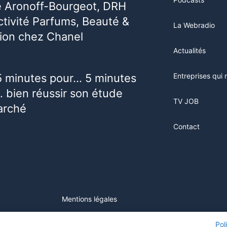
e Aronoff-Bourgeot, DRH
activité Parfums, Beauté &
La Webradio
ion chez Chanel
Actualités
5 minutes pour… 5 minutes
Entreprises qui 
 bien réussir son étude
TV JOB
arché
Contact
Mentions légales
ur ce site, vous consentez à l'utilisation de cookies. Visitez notre
Pol