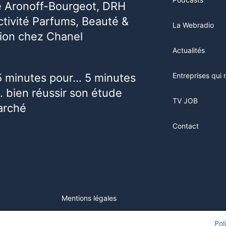
e Aronoff-Bourgeot, DRH
activité Parfums, Beauté &
La Webradio
ion chez Chanel
Actualités
5 minutes pour… 5 minutes
Entreprises qui 
 bien réussir son étude
TV JOB
arché
Contact
Mentions légales
ur ce site, vous consentez à l'utilisation de cookies. Visitez notre
Pol