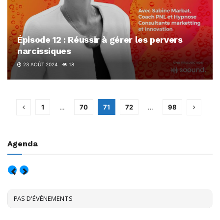
Épisode 12 : Réussir à gérer les pervers
narcissiques
23 AOÛT 2024
18
1
…
70
71
72
…
98
Agenda
AOÛT, 2026
PAS D'ÉVÉNEMENTS