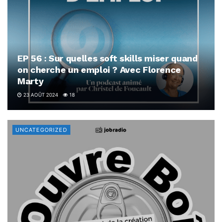
EP 56 : Sur quelles soft skills miser quand
on cherche un emploi ? Avec Florence
Marty
23 AOÛT 2024
18
UNCATEGORIZED