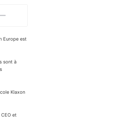
15:24
n Europe est
s sont à
s
école Klaxon
, CEO et