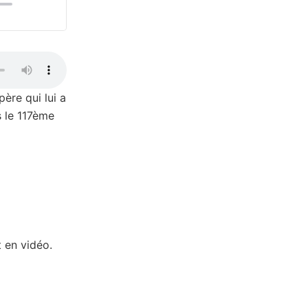
00:00
ère qui lui a
s le 117ème
 en vidéo.