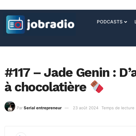
PODCASTS
#117 – Jade Genin : D’
à chocolatière
Par
Serial entrepreneur
23 août 2024
Temps de lecture 