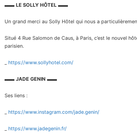
▬▬
LE SOLLY HÔTEL
▬▬
Un grand merci au Solly Hôtel qui nous a particulièremen
Situé 4 Rue Salomon de Caus, à Paris, c’est le nouvel hôte
parisien.
_
https://www.sollyhotel.com/
▬▬
JADE GENIN
▬▬
Ses liens :
_
https://www.instagram.com/jade.genin/
_
https://www.jadegenin.fr/