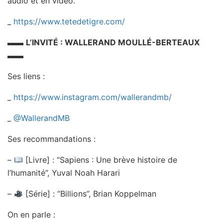
audio et en vidéo.
_
https://www.tetedetigre.com/
▬▬
L’INVITÉ : WALLERAND MOULLÉ-BERTEAUX
▬▬
Ses liens :
_
https://www.instagram.com/wallerandmb/
_
@WallerandMB
Ses recommandations :
–
[Livre] : “Sapiens : Une brève histoire de
l’humanité”, Yuval Noah Harari
–
[Série] : “Billions”, Brian Koppelman
On en parle :