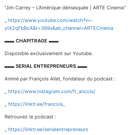
“Jim Carrey – L’Amérique démasquée | ARTE Cinema”
_
https://www.youtube.com/watch?v=-
ytX2qFbBcA&t=399s&ab_channel=ARTECinema
▬▬
CHAPITRAGE
▬▬
Disponible exclusivement sur Youtube.
▬▬
SERIAL ENTREPRENEURS
▬▬
Animé par François Allet, fondateur du podcast :
_
https://www.instagram.com/fr_ancois/
_
https://linktr.ee/francois_
Retrouvez le podcast :
_
https://linktr.ee/serialentrepreneurs