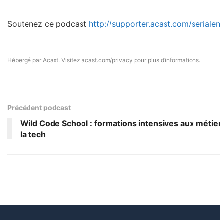
Soutenez ce podcast
http://supporter.acast.com/seriale
Hébergé par Acast. Visitez
acast.com/privacy
pour plus d’informations.
Précédent podcast
Wild Code School : formations intensives aux métie
la tech