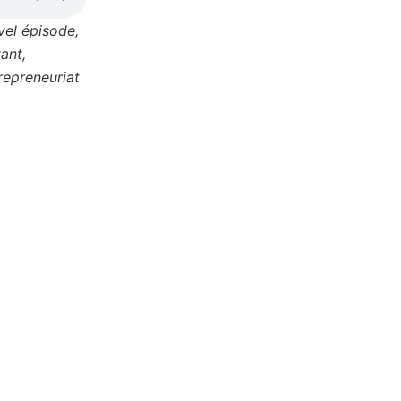
vel épisode,
ant,
repreneuriat