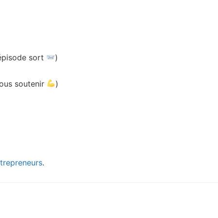
épisode sort
)
nous soutenir
)
ntrepreneurs
.