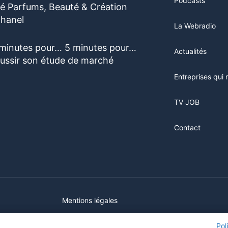
Podcasts
vité Parfums, Beauté & Création
hanel
La Webradio
 minutes pour… 5 minutes pour…
Actualités
éussir son étude de marché
Entreprises qui 
TV JOB
Contact
Mentions légales
ur ce site, vous consentez à l'utilisation de cookies. Visitez notre
ur ce site, vous consentez à l'utilisation de cookies. Visitez notre
Pol
Pol