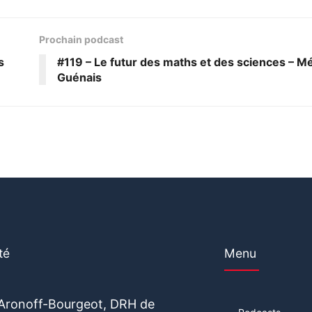
Prochain podcast
s
#119 – Le futur des maths et des sciences – M
Guénais
té
Menu
 Aronoff-Bourgeot, DRH de