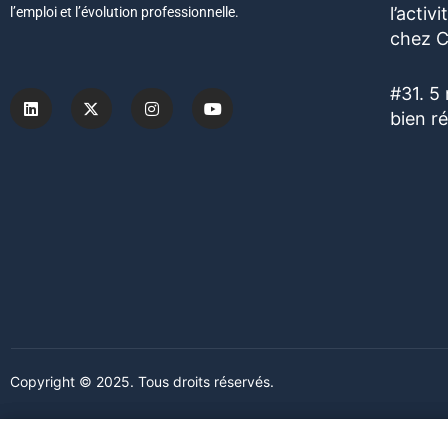
l’acti
l’emploi et l’évolution professionnelle.
chez C
#31. 5
bien r
Copyright © 2025. Tous droits réservés.
Ce site web utilise des cookies. En poursuivant votre navigation s
Ce site web utilise des cookies. En poursuivant votre navigation s