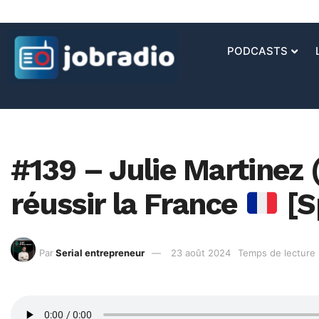
PODCASTS
#139 – Julie Martinez (
réussir la France
[S
Par
Serial entrepreneur
23 août 2024
Temps de lecture 