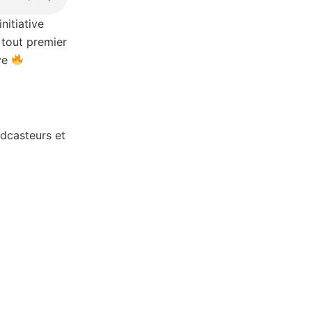
nitiative
 tout premier
ive
odcasteurs et