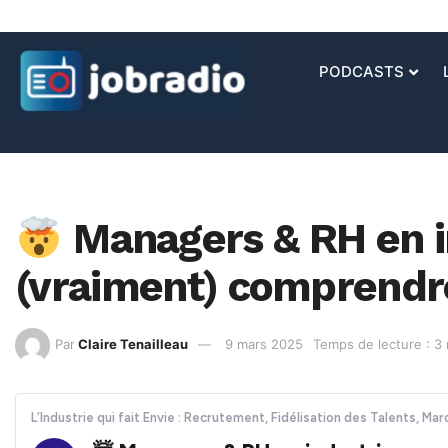
PODCASTS
Managers & RH en i
(vraiment) comprendre
Par
Claire Tenailleau
9 mars 2025
Temps de lecture : 3