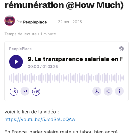
rémunération @How Much)
Par
Peopleplace
22 avril 2025
Temps de lecture : 1 minute
voici le lien de la vidéo :
https://youtu.be/5JedSeUcQAw
En France, parler salaire reste un tabou bien ancré.