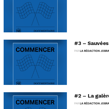
Il est temps de défin
sur Twitter , et 17h10 
#3 – Sauvées
PAR
LA RÉDACTION JOBR
Comment trouver un b
être à la...
#2 – La galè
PAR
LA RÉDACTION JOBR