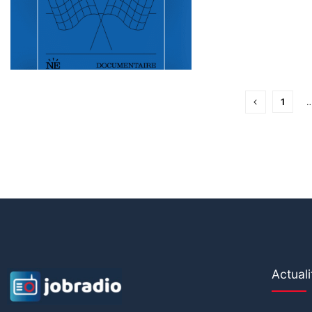
ans, toutes deux issu
1
Actuali