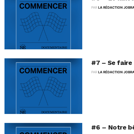
PAR
LA RÉDACTION JOBR
Amélie et Caroline se
de financer leur prem
#7 – Se faire
PAR
LA RÉDACTION JOBR
17h10 avance bien : Am
tailleurs. Elles tenten
#6 – Notre bê