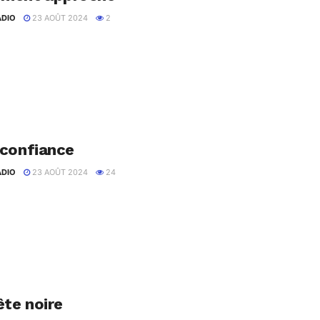
ADIO
23 AOÛT 2024
2
 lancent dans l'organisation d'une campagne de crowdfunding afin
ière collection. Suivez Commencer sur...
 confiance
ADIO
23 AOÛT 2024
24
élie et Caroline affinent les patrons, toiles et tissus de leur
t également d'intégrer...
te noire