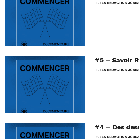
PAR
LA RÉDACTION JOBR
C'est le moment pour A
entendues dans l'épis
#5 – Savoir 
PAR
LA RÉDACTION JOBR
Après les premières dé
professionnel.le.s. Su
#4 – Des des
PAR
LA RÉDACTION JOBR