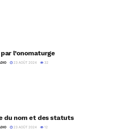
ir quels tailleurs la marque 17h10 va produire. Suivez Commencer
sur
 par l’onomaturge
ADIO
23 AOÛT 2024
32
on nom ? Ne pas chercher le coup de coeur. Ne pas chercher à
re du nom et des statuts
ADIO
23 AOÛT 2024
12