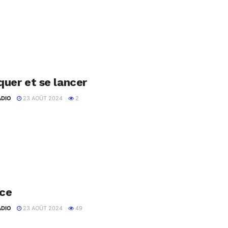
e est là, comment nommer ce nouveau projet ? Et comment choisir
'entreprise lorsque...
quer et se lancer
ADIO
23 AOÛT 2024
2
t une idée. Par où commencer ? Suivez Commencer sur Twitter !
ission de...
ce
ADIO
23 AOÛT 2024
49
 Delacour, 28 ans, sont colocataires et meilleures amies depuis six