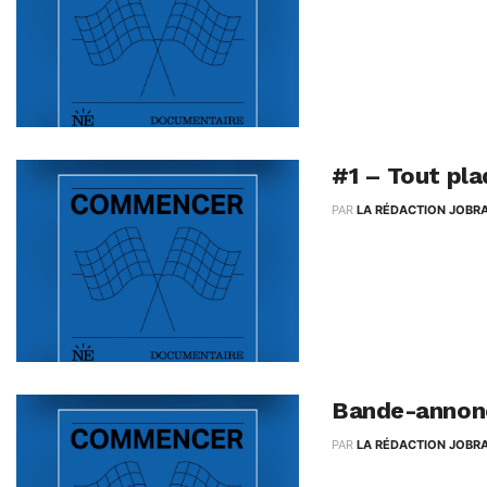
Maintenant que l'idé
le statut juridique de l
#1 – Tout pla
PAR
LA RÉDACTION JOBR
Amélie et Caroline on
Commencer est une ém
Bande-annon
PAR
LA RÉDACTION JOBR
Caroline Rey et Amélie