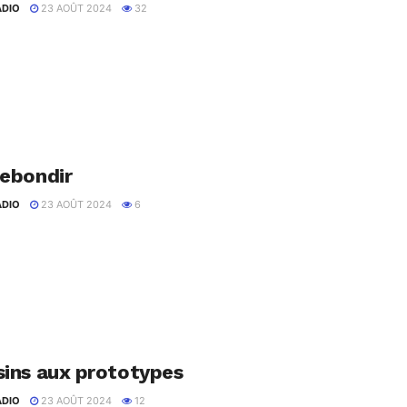
ADIO
23 AOÛT 2024
32
mélie et Caroline d'établir leur Business Plan. Références
ode : - Le Réseau Entreprendre,...
Rebondir
ADIO
23 AOÛT 2024
6
ceptions, Amélie et Caroline rectifient le tir en s'entourant de
ivez Commencer sur Twitter, et 17h10...
sins aux prototypes
ADIO
23 AOÛT 2024
12