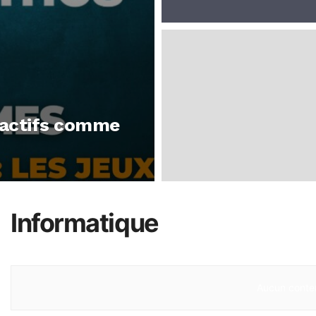
eractifs comme
Informatique
Aucun conten