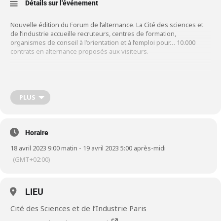
Détails sur l'événement
Nouvelle édition du Forum de l’alternance. La Cité des sciences et
de l’industrie accueille recruteurs, centres de formation,
organismes de conseil à l’orientation et à l’emploi pour… 10.000
contrats en alternance proposés aux visiteurs.
Les jeunes auront le choix entre
5 espaces
:
orientation
(conseils
et aides à la rédaction de CV ou préparation aux
entretiens),
PLUS
entreprises
(une cinquantaine de recruteurs dont
Safran),
formation
(principaux établissements pratiquant
l’alternance),
ateliers
et
rencontres
.
Horaire
Un
espace rencontres
sera donc mis en place, avec deux volets :
18 avril 2023 9:00 matin - 19 avril 2023 5:00 après-midi
une entreprise qui expose sa politique de recrutement et les
(GMT+02:00)
profils recherchés pendant 1h devant les jeunes pendant 1h30 ; un
espace plus confidentiel où peuvent échanger en direct candidats
et recruteurs.
LIEU
Cité des Sciences et de l’Industrie Paris