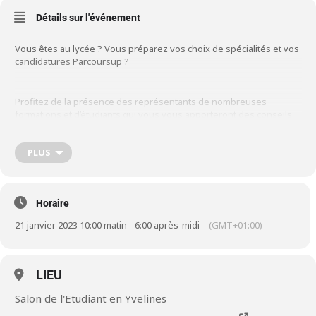
Détails sur l'événement
Vous êtes au lycée ? Vous préparez vos choix de spécialités et vos
candidatures Parcoursup ?
Profitez de la présence des représentants de nombreuses
formations et d’étudiants qui vous vous apporteront des conseils
personnalisés sur les choix d’études qui s’offrent à vous.
PLUS
Vous obtiendrez toutes les informations sur les formations, les
conditions d’admissions, les programmes, les stages, les
débouchés ou les poursuites d’études. Une occasion unique
Horaire
d’obtenir des conseils personnalisés !
21 janvier 2023 10:00 matin - 6:00 après-midi
(GMT+01:00)
LIEU
Salon de l'Etudiant en Yvelines