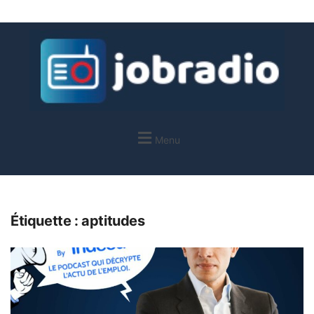
Menu
Étiquette :
aptitudes