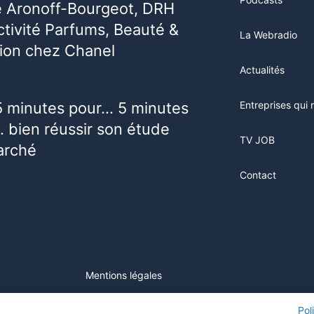
e Aronoff-Bourgeot, DRH
activité Parfums, Beauté &
La Webradio
ion chez Chanel
Actualités
5 minutes pour… 5 minutes
Entreprises qui 
 bien réussir son étude
TV JOB
arché
Contact
Mentions légales
ur ce site, vous consentez à l'utilisation de cookies. Visitez notre
Pol