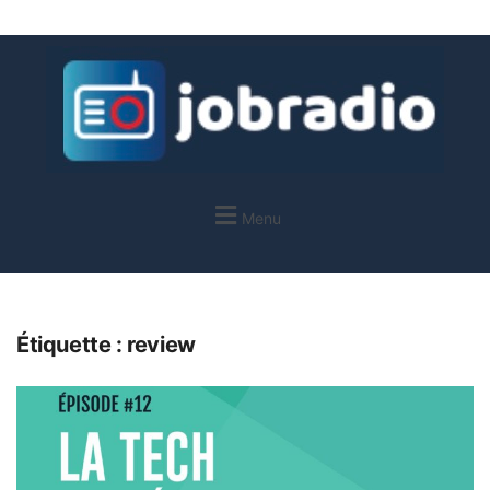
Menu
Étiquette :
review