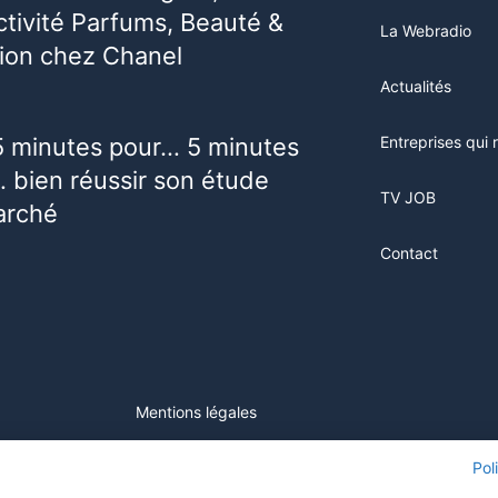
activité Parfums, Beauté &
La Webradio
ion chez Chanel
Actualités
5 minutes pour… 5 minutes
Entreprises qui 
 bien réussir son étude
TV JOB
arché
Contact
Mentions légales
ur ce site, vous consentez à l'utilisation de cookies. Visitez notre
Pol