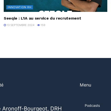
INNOVATION RH
Seeqle : L’IA au service du recrutement
13 SEPTEMBRE 2024
159
té
Menu
Podcasts
e Aronoff-Bourgeot, DRH