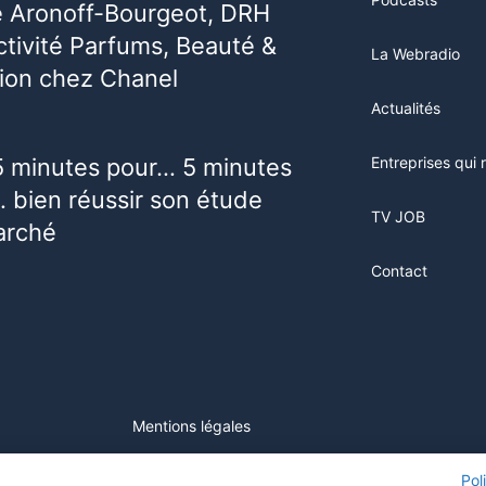
e Aronoff-Bourgeot, DRH
activité Parfums, Beauté &
La Webradio
ion chez Chanel
Actualités
5 minutes pour… 5 minutes
Entreprises qui 
 bien réussir son étude
TV JOB
arché
Contact
Mentions légales
ur ce site, vous consentez à l'utilisation de cookies. Visitez notre
Pol