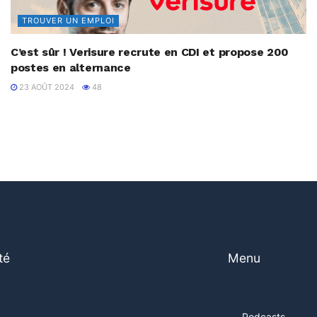
TROUVER UN EMPLOI
C’est sûr ! Verisure recrute en CDI et propose 200
postes en alternance
23 AOÛT 2024
48
té
Menu
Podcasts