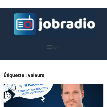
Menu
Étiquette :
valeurs