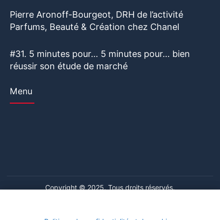
Pierre Aronoff-Bourgeot, DRH de l’activité
Parfums, Beauté & Création chez Chanel
#31. 5 minutes pour… 5 minutes pour… bien
réussir son étude de marché
Menu
Copyright © 2025. Tous droits réservés.
Ce site web utilise des cookies. En poursuivant votre navigation
Ce site web utilise des cookies. En poursuivant votre navigation
sur ce site, vous consentez à l'utilisation de cookies. Visitez notre
sur ce site, vous consentez à l'utilisation de cookies. Visitez notre
Mentions légales