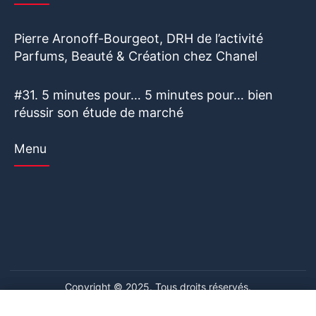
Pierre Aronoff-Bourgeot, DRH de l’activité
Parfums, Beauté & Création chez Chanel
#31. 5 minutes pour… 5 minutes pour… bien
réussir son étude de marché
Menu
Copyright © 2025. Tous droits réservés.
Ce site web utilise des cookies. En poursuivant votre navigation
Ce site web utilise des cookies. En poursuivant votre navigation