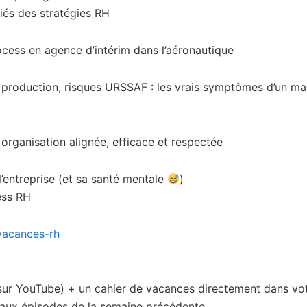
iés des stratégies RH
cess en agence d’intérim dans l’aéronautique
production, risques URSSAF : les vrais symptômes d’un m
rganisation alignée, efficace et respectée
’entreprise (et sa santé mentale
)
ess RH
-vacances-rh
sur YouTube) + un cahier de vacances directement dans vot
aux épisodes de la semaine précédente.