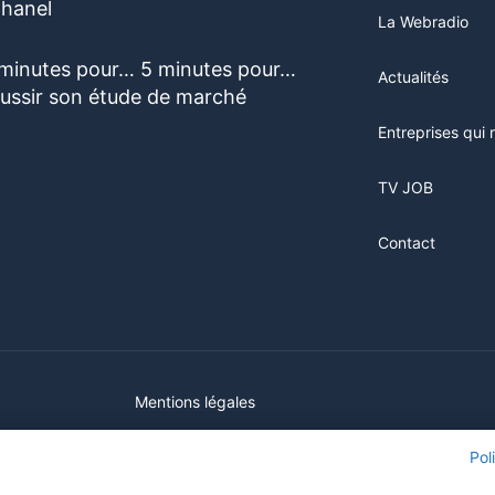
hanel
La Webradio
 minutes pour… 5 minutes pour…
Actualités
éussir son étude de marché
Entreprises qui 
TV JOB
Contact
Mentions légales
ur ce site, vous consentez à l'utilisation de cookies. Visitez notre
ur ce site, vous consentez à l'utilisation de cookies. Visitez notre
Pol
Pol