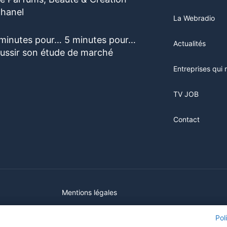
hanel
La Webradio
 minutes pour… 5 minutes pour…
Actualités
éussir son étude de marché
Entreprises qui 
TV JOB
Contact
Mentions légales
ur ce site, vous consentez à l'utilisation de cookies. Visitez notre
ur ce site, vous consentez à l'utilisation de cookies. Visitez notre
Pol
Pol