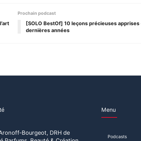
Prochain podcast
’art
[SOLO BestOf] 10 leçons précieuses apprises
dernières années
té
Menu
 Aronoff-Bourgeot, DRH de
Podcasts
vité Parfums, Beauté & Création