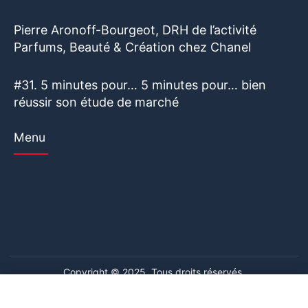
Pierre Aronoff-Bourgeot, DRH de l’activité
Parfums, Beauté & Création chez Chanel
#31. 5 minutes pour… 5 minutes pour… bien
réussir son étude de marché
Menu
Copyright © 2025. Tous droits réservés.
Ce site web utilise des cookies. En poursuivant votre navigation
Ce site web utilise des cookies. En poursuivant votre navigation
sur ce site, vous consentez à l'utilisation de cookies. Visitez notre
sur ce site, vous consentez à l'utilisation de cookies. Visitez notre