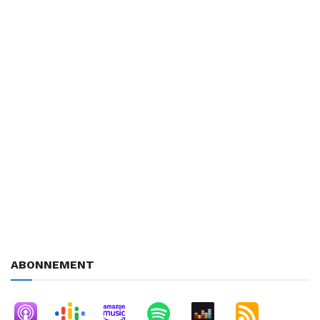
Dans ZeBoite, Jean Baptiste Vennin reçoit des CEO ou DRH qui
viennent faire la promotion des offres d’emplois à pourvoir dans
leur entreprise. C’est l’occasion de faire le point sur les profils
recherchés, les conditions d’intégration des nouveaux
collaborateurs, la montée en compétence et les perspectives
d’évolution de carrière. Nous évoquons également les valeurs
de l’entreprise, ses engagements en matière de politique RSE,
et les garanties mises en place pour favoriser le bien être au
travail.
Découvrez l’ensemble des épisodes, et toutes les autres
émissions de jobradio sur jobradio.fr
Crédit Musique 2022 : REDproductions – Pixabay
ABONNEMENT