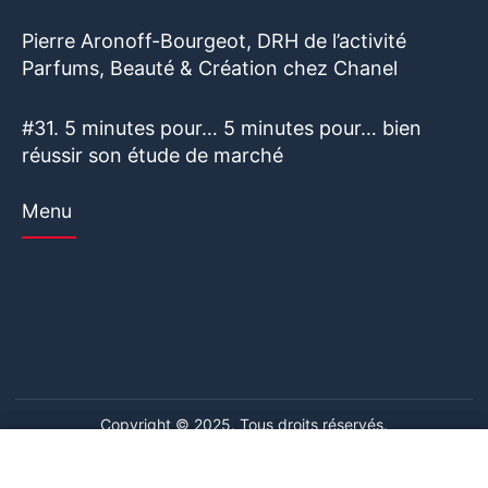
Pierre Aronoff-Bourgeot, DRH de l’activité
Parfums, Beauté & Création chez Chanel
#31. 5 minutes pour… 5 minutes pour… bien
réussir son étude de marché
Menu
Copyright © 2025. Tous droits réservés.
Ce site web utilise des cookies. En poursuivant votre navigation
Ce site web utilise des cookies. En poursuivant votre navigation
sur ce site, vous consentez à l'utilisation de cookies. Visitez notre
sur ce site, vous consentez à l'utilisation de cookies. Visitez notre
Mentions légales