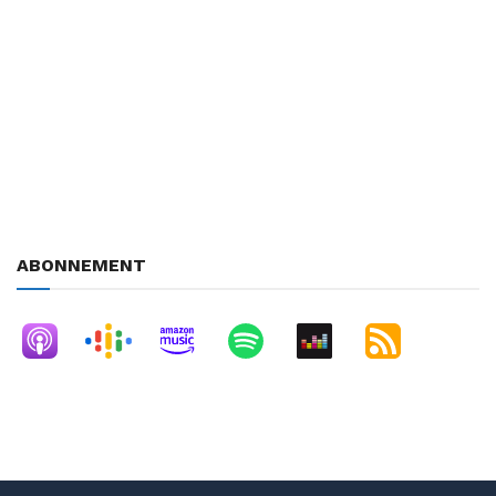
candidats ou des recruteurs.
L’occasion de faire le point également sur les secteurs qui
recrutent le plus, les régions les plus attractives.
Indeed est présent dans + de 60 pays et revendique 7 millions
de visiteurs uniques sur son moteur de recherche en France.
200 000 entreprises françaises utilisent Indeed pour recruter.
ABONNEMENT