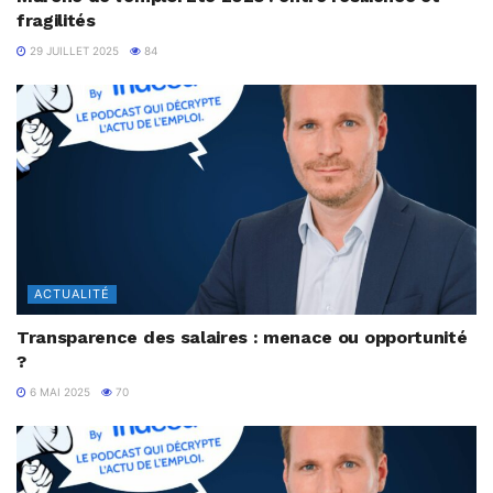
fragilités
29 JUILLET 2025
84
ACTUALITÉ
Transparence des salaires : menace ou opportunité
?
6 MAI 2025
70