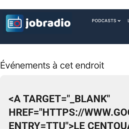
PODCASTS
Événements à cet endroit
<A TARGET="_BLANK"
HREF="HTTPS://WWW.GOO
ENTRY=TTU">LE CENTQU