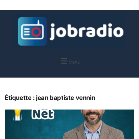
Menu
Étiquette :
jean baptiste vennin